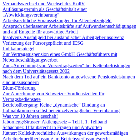
Verbandswechsel und Wechsel des KollV
Auflösungstermin als Geschäftsinhalt einer
„Abwicklungsvereinbarung“
Arbeitsrechtliche Voraussetzungen für Altersteilzeitgeld
Anspruch überlassener Arbeitskräfte auf Aufwandsentschädigungen
und auf Entgelte für auswärtige Arbeit
Insolvenz-Ausfallgeld bei ausländischer Arbeitgeberinsolvenz
Verletzung der Fürsorgepflicht und IESG
Judikaturspiegel
Zur Vertragssuspension eines GmbH-Geschäftsführers mit
Nebenbeschäftigungsverbot
Zur „Anrechnung von Vorvertragszeiten“ bei Kettenbefristungen
nach dem Universitätsgesetz 2002
Nach dem Tod auf ein Bankkonto angewiesene Pensionsleistungen
sind auszusondern
Blum-Förderung
Zur Anrechnung von Schweizer Vordienstzeiten für
Vertragsbedienstete
Betriebsübergang: Keine „dynamische“ Bindung an
Lohnabkommen selbst bei einzelvertraglicher Vereinbarung
Was vor 10 Jahren geschah!
Jabornegg/Strasser: Aktiengesetz – Teil I, 1. Teilband
Schachner: Urlaubsrecht in Fragen und Antworten
Jüttner: Kollektivrechtliche Auswirkungen der gewerbsmäßigen
Arbeitnehmerüberlassung im Betriebsverfassungsrecht