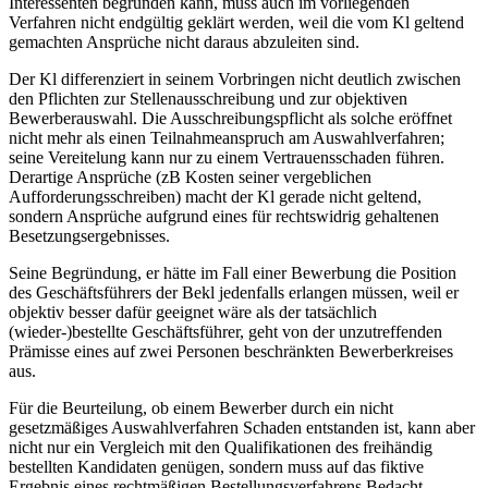
Interessenten begründen kann, muss auch im vorliegenden
Verfahren nicht endgültig geklärt werden, weil die vom Kl geltend
gemachten Ansprüche nicht daraus abzuleiten sind.
Der Kl differenziert in seinem Vorbringen nicht deutlich zwischen
den Pflichten zur Stellenausschreibung und zur objektiven
Bewerberauswahl. Die Ausschreibungspflicht als solche eröffnet
nicht mehr als einen Teilnahmeanspruch am Auswahlverfahren;
seine Vereitelung kann nur zu einem Vertrauensschaden führen.
Derartige Ansprüche (zB Kosten seiner vergeblichen
Aufforderungsschreiben) macht der Kl gerade nicht geltend,
sondern Ansprüche aufgrund eines für rechtswidrig gehaltenen
Besetzungsergebnisses.
Seine Begründung, er hätte im Fall einer Bewerbung die Position
des Geschäftsführers der Bekl jedenfalls erlangen müssen, weil er
objektiv besser dafür geeignet wäre als der tatsächlich
(wieder-)bestellte Geschäftsführer, geht von der unzutreffenden
Prämisse eines auf zwei Personen beschränkten Bewerberkreises
aus.
Für die Beurteilung, ob einem Bewerber durch ein nicht
gesetzmäßiges Auswahlverfahren Schaden entstanden ist, kann aber
nicht nur ein Vergleich mit den Qualifikationen des freihändig
bestellten Kandidaten genügen, sondern muss auf das fiktive
Ergebnis eines rechtmäßigen Bestellungsverfahrens Bedacht