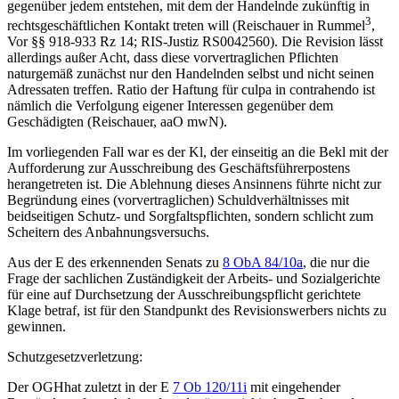
gegenüber jedem entstehen, mit dem der Handelnde zukünftig in
3
rechtsgeschäftlichen Kontakt treten will (
Reischauer
in
Rummel
,
Vor §§ 918-933 Rz 14; RIS-Justiz RS0042560). Die Revision lässt
allerdings außer Acht, dass diese vorvertraglichen Pflichten
naturgemäß zunächst nur den Handelnden selbst und nicht seinen
Adressaten treffen. Ratio der Haftung für culpa in contrahendo ist
nämlich die Verfolgung eigener Interessen gegenüber dem
Geschädigten (
Reischauer
, aaO mwN).
Im vorliegenden Fall war es der Kl, der einseitig an die Bekl mit der
Aufforderung zur Ausschreibung des Geschäftsführerpostens
herangetreten ist. Die Ablehnung dieses Ansinnens führte nicht zur
Begründung eines (vorvertraglichen) Schuldverhältnisses mit
beidseitigen Schutz- und Sorgfaltspflichten, sondern schlicht zum
Scheitern des Anbahnungsversuchs.
Aus der E des erkennenden Senats zu
8 ObA 84/10a
, die nur die
Frage der sachlichen Zuständigkeit der Arbeits- und Sozialgerichte
für eine auf Durchsetzung der Ausschreibungspflicht gerichtete
Klage betraf, ist für den Standpunkt des Revisionswerbers nichts zu
gewinnen.
Schutzgesetzverletzung:
Der
OGH
hat zuletzt in der E
7 Ob 120/11i
mit eingehender