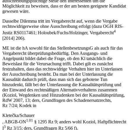
ausschreibungspflichtige Stelle den Interessenten um die
Möglichkeit zu beweisen, dass er der am besten geeignete Kandidat
gewesen wäre.
Dasselbe Dilemma tritt im Vergaberecht auf, wenn die Vergabe
rechtswidrigerweise ohne Ausschreibung erfolgt (dazu OGH RIS-
4
Justiz RS0117461;
Holoubek/Fuchs/Holzinger
,
Vergaberecht
[2014] 206).
ME ist die hA sowohl für das StellenbesetzungsG als auch für das
Vergaberecht überprüfungsbedürftig. Den Ausgangs- und
Angelpunkt bildet dabei die Frage, ob den Kl tatsächlich die
Beweislast für die Verursachung trifft. Dabei gilt es zunächst
festzuhalten, dass das rechtswidrige Verhalten hier im Unterlassen
der Ausschreibung besteht. Da man bei der Unterlassung die
Kausalität dadurch prüft, dass man sich das gebotene Tun
hinzudenkt, fällt bei der Unterlassung die Kausalitätsprüfung und
der Einwand des rechtmäßigen Alternativverhaltens zusammen
(
Koziol
,
Wegdenken und Hinzudenken bei der Kausalitätsprüfung
,
RdW 2007, 13
;
ders
,
Grundfragen des Schadenersatzrechts
,
Rz 7/24;
Kodek
in
Kletečka/Schauer
1.01
,
ABGB-ON
§ 1295 Rz 9; anders wohl
Koziol
,
Haftpflichtrecht
3
I
Rz 3/15;
ders
,
Grundfragen
Rz 5/66 f).