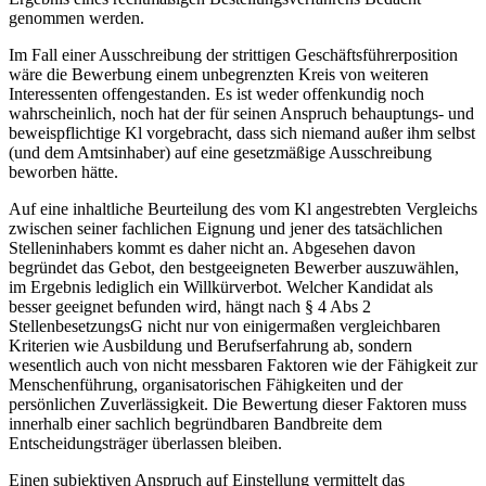
genommen werden.
Im Fall einer Ausschreibung der strittigen Geschäftsführerposition
wäre die Bewerbung einem unbegrenzten Kreis von weiteren
Interessenten offengestanden. Es ist weder offenkundig noch
wahrscheinlich, noch hat der für seinen Anspruch behauptungs- und
beweispflichtige Kl vorgebracht, dass sich niemand außer ihm selbst
(und dem Amtsinhaber) auf eine gesetzmäßige Ausschreibung
beworben hätte.
Auf eine inhaltliche Beurteilung des vom Kl angestrebten Vergleichs
zwischen seiner fachlichen Eignung und jener des tatsächlichen
Stelleninhabers kommt es daher nicht an. Abgesehen davon
begründet das Gebot, den bestgeeigneten Bewerber auszuwählen,
im Ergebnis lediglich ein Willkürverbot. Welcher Kandidat als
besser geeignet befunden wird, hängt nach § 4 Abs 2
StellenbesetzungsG nicht nur von einigermaßen vergleichbaren
Kriterien wie Ausbildung und Berufserfahrung ab, sondern
wesentlich auch von nicht messbaren Faktoren wie der Fähigkeit zur
Menschenführung, organisatorischen Fähigkeiten und der
persönlichen Zuverlässigkeit. Die Bewertung dieser Faktoren muss
innerhalb einer sachlich begründbaren
Bandbreite dem
Entscheidungsträger überlassen bleiben.
Einen subjektiven Anspruch auf Einstellung vermittelt das