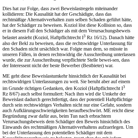
Dies hat zur Folge, dass zwei Beweislastregeln miteinander
kollidieren: Die Kausalität hat der Geschädigte, dass das
rechtmäßige Alternativverhalten zum selben Schaden geführt hätte,
hat der Schädiger zu beweisen. Koziol löst diese Kollision so, dass
er in diesem Fall den Schädiger als mit dem Verursachungsbeweis
3
belastet ansieht (
Koziol
,
Haftpflichtrecht I
Rz 16/12). Danach hätte
also der Bekl zu beweisen, dass die rechtswidrige Unterlassung für
den Schaden nicht ursächlich war. Folgte man dem, so müsste in
unseren Fällen, in denen rechtswidrig die Ausschreibung unterlassen
wurde, die zur Ausschreibung verpflichtete Stelle bewei-
sen, dass
der Interessent nicht der beste Bewerber (Bestbieter) war.
ME geht diese Beweislastumkehr hinsichtlich der Kausalität bei
rechtswidrigen Unterlassungen zu weit. Sie beruht aber auf einem
3
im Grunde richtigen Gedanken, den
Koziol
(
Haftpflichtrecht I
Rz 8/67) auch selbst formuliert: Nach ihm wird die Umkehr der
Beweislast dadurch gerechtfertigt, dass der potentiell Haftpflichtige
durch sein rechtswidriges Verhalten nicht nur eine Gefahr, sondern
auch Aufklärungsschwierigkeiten heraufbeschwört. ME reicht diese
Begründung zwar dafür aus, beim Tun nach erbrachtem
Verursachungsbeweis dem Schädiger den Beweis hinsichtlich des
Einwands des rechtmäßigen Alternativverhaltens aufzuerlegen. Um
bei der Unterlassung den potentiellen Schädiger mit dem