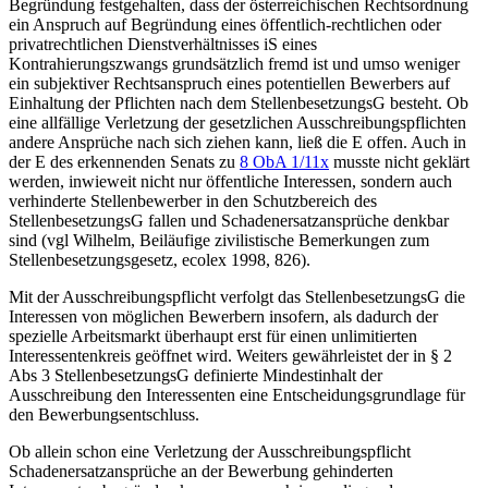
Begründung festgehalten, dass der österreichischen Rechtsordnung
ein Anspruch auf Begründung eines öffentlich-rechtlichen oder
privatrechtlichen Dienstverhältnisses iS eines
Kontrahierungszwangs grundsätzlich fremd ist und umso weniger
ein subjektiver Rechtsanspruch eines potentiellen Bewerbers auf
Einhaltung der Pflichten nach dem StellenbesetzungsG besteht. Ob
eine allfällige Verletzung der gesetzlichen Ausschreibungspflichten
andere Ansprüche nach sich ziehen kann, ließ die E offen. Auch in
der E des erkennenden Senats zu
8 ObA 1/11x
musste nicht geklärt
werden, inwieweit nicht nur öffentliche Interessen, sondern auch
verhinderte Stellenbewerber in den Schutzbereich des
StellenbesetzungsG fallen und Schadenersatzansprüche denkbar
sind (vgl
Wilhelm
,
Beiläufige zivilistische Bemerkungen zum
Stellenbesetzungsgesetz
,
ecolex 1998, 826
).
Mit der Ausschreibungspflicht verfolgt das StellenbesetzungsG die
Interessen von möglichen Bewerbern insofern, als dadurch der
spezielle Arbeitsmarkt überhaupt erst für einen unlimitierten
Interessentenkreis geöffnet wird. Weiters gewährleistet der in § 2
Abs 3 StellenbesetzungsG definierte Mindestinhalt der
Ausschreibung den Interessenten eine Entscheidungsgrundlage für
den Bewerbungsentschluss.
Ob allein schon eine Verletzung der Ausschreibungspflicht
Schadenersatzansprüche an der Bewerbung gehinderten