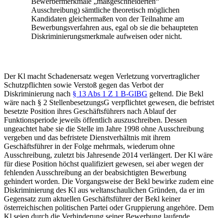
Bewerbermerkmale „maßgeschneiderten“
Ausschreibung) sämtliche theoretisch möglichen
Kandidaten gleichermaßen von der Teilnahme am
Bewerbungsverfahren aus, egal ob sie die behaupteten
Diskriminierungsmerkmale aufweisen oder nicht.
Der Kl macht Schadenersatz wegen Verletzung vorvertraglicher
Schutzpflichten sowie Verstoß gegen das Verbot der
Diskriminierung nach
§ 13 Abs 1 Z 1 B-GlBG
geltend. Die Bekl
wäre nach § 2 StellenbesetzungsG verpflichtet gewesen, die befristet
besetzte Position ihres Geschäftsführers nach Ablauf der
Funktionsperiode jeweils öffentlich auszuschreiben. Dessen
ungeachtet habe sie die Stelle im Jahre 1998 ohne Ausschreibung
vergeben und das befristete Dienstverhältnis mit ihrem
Geschäftsführer in der Folge mehrmals, wiederum ohne
Ausschreibung, zuletzt bis Jahresende 2014 verlängert. Der Kl wäre
für diese Position höchst qualifiziert gewesen, sei aber wegen der
fehlenden Ausschreibung an der beabsichtigten Bewerbung
gehindert worden. Die Vorgangsweise der Bekl bewirke zudem eine
Diskriminierung des Kl aus weltanschaulichen Gründen, da er im
Gegensatz zum aktuellen Geschäftsführer der Bekl keiner
österreichischen politischen Partei oder Gruppierung angehöre. Dem
Kl seien durch die Verhinderung seiner Bewerbung laufende