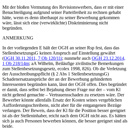
Mit der bloßen Vermutung des Revisionswerbers, dass er mit einer
Benachteiligung aufgrund seiner Parteifreiheit zu rechnen gehabt
hätte, wenn es denn überhaupt zu seiner Bewerbung gekommen
wäre, lässt sich eine (verwirklichte) Diskriminierung nicht
begründen.
ANMERKUNG
In der vorliegenden E hält der OGH an seiner Rsp fest, dass das
StellenbesetzungsG keinen Anspruch auf Einstellung gewährt
(
OGH
30.11.2011,
7 Ob 120/11i
; nunmehr auch
OGH
23.12.2014,
1 Ob 218/14m
; aA
Wilhelm
,
Beiläufige zivilistische Bemerkungen
zum Stellenbesetzungsgesetz
,
ecolex 1998, 826
). Ob die Verletzung
der Ausschreibungspflicht (§ 2 Abs 1 StellenbesetzungsG)
Schadenersatzansprüche der an der Bewerbung gehinderten
Interessenten begründen kann, lässt der OGH offen. Dies begründet
er damit, dass selbst bei Bejahung dieser Frage nur der – vom Kl
nicht geltend gemachte – Vertrauensschaden zu ersetzen wäre. Der
Bewerber könnte allenfalls Ersatz der Kosten seines vergeblichen
Aufforderungsschreibens, nicht aber für die entgangenen Bezüge
verlangen. Der Beweis, dass der Kl für die Position besser geeignet
ist als der Stelleninhaber, reicht nach dem OGH nicht aus. Es hätten
sich ja auch Personen bewerben können, die besser geeignet sind als
beide.