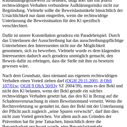
Kausalitätsgegenbeweis zu belasten, taugt aber das mit jedem
rechtswidrigen Verhalten verbundene Aufklärungsrisiko nicht zur
Begründung. Vielmehr sollte die Beweislastumkehr hinsichtlich der
Ursächlichkeit nur dann eingreifen, wenn die rechtswidrige
Unterlassung die Beweissituation für den Kl spezifisch
verschlechtert.
Dafür ist unsere Konstellation geradezu ein Paradebeispiel. Durch
das Unterlassen der Ausschreibung hat das ausschreibungspflichtige
Unternehmen den Interessenten nicht nur die Möglichkeit
genommen, sich zu bewerben. Vielmehr wurde es dem klagenden
Interessenten dadurch auch geradezu unmöglich gemacht, den
Beweis dafür zu erbringen, dass die Stelle mit ihm zu besetzen
gewesen wäre.
Nach dem Grundsatz, dass niemand aus eigenem rechtswidrigen
Verhalten einen Vorteil ziehen darf (
OGH
29.11.2001,
8 ObS
107/01w
;
OGH
9 ObA 50/03y
SZ 2004/39
), muss es den Bekl und
nicht den Kl belasten, wenn der Bekl gerade ein solches
rechtswidriges Verhalten gesetzt hat, das den Kl in Bezug auf die
Schadensverursachung in einen Beweisnotstand versetzt. Wenn die
Rechtsverletzung so gestaltet ist, dass der Bekl mit der Unterlassung
der Pflicht auch zugleich „seine Spuren verwischt“, darf ihm dies
nicht zum Vorteil gereichen. Vor allem auch aus Gründen der
Prävention hat für jene Tatsachen, hinsichtlich derer die
Beweisbarkeit erschwert wurde, eine Beweislastumkehr