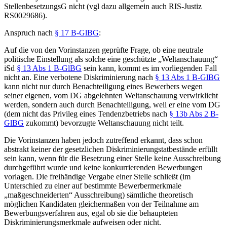
StellenbesetzungsG nicht (vgl dazu allgemein auch RIS-Justiz
RS0029686).
Anspruch nach
§ 17 B-GlBG
:
Auf die von den Vorinstanzen geprüfte Frage, ob eine neutrale
politische Einstellung als solche eine geschützte „Weltanschauung“
iSd
§ 13 Abs 1 B-GlBG
sein kann, kommt es im vorliegenden Fall
nicht an. Eine verbotene Diskriminierung nach
§ 13 Abs 1 B-GlBG
kann nicht nur durch Benachteiligung eines Bewerbers wegen
seiner eigenen, vom DG abgelehnten Weltanschauung verwirklicht
werden, sondern auch durch Benachteiligung, weil er eine vom DG
(dem nicht das Privileg eines Tendenzbetriebs nach
§ 13b Abs 2 B-
GlBG
zukommt) bevorzugte Weltanschauung nicht teilt.
Die Vorinstanzen haben jedoch zutreffend erkannt, dass schon
abstrakt keiner der gesetzlichen Diskriminierungstatbestände erfüllt
sein kann, wenn für die Besetzung einer Stelle keine Ausschreibung
durchgeführt wurde und keine konkurrierenden Bewerbungen
vorlagen. Die freihändige Vergabe einer Stelle schließt (im
Unterschied zu einer auf bestimmte Bewerbermerkmale
„maßgeschneiderten“ Ausschreibung) sämtliche theoretisch
möglichen Kandidaten gleichermaßen von der Teilnahme am
Bewerbungsverfahren aus, egal ob sie die behaupteten
Diskriminierungsmerkmale aufweisen oder nicht.