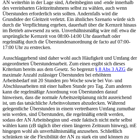
AN weiterhin in der Lage sind,
Arbeitsbeginn und -ende
innerhalb
des vereinbarten Gleitzeitrahmens
selbst zu wählen
, auch wenn
Überstunden erforderlich sein sollten. Andernfalls wird die
Grundidee der Gleitzeit verletzt. Ein ähnliches Szenario würde sich
durch die Verpflichtung ergeben, dauerhaft über die Kernzeit hinaus
im Betrieb anwesend zu sein. Unverhältnismäßig wäre mE etwa die
ursprüngliche Kernzeit
von 08:00-14:00 Uhr dauerhaft oder
regelmäßig durch die Überstundenanordnung de facto auf 07:00-
17:00 Uhr
zu erstrecken
.
Ausschlaggebend sind daher wohl auch Häufigkeit und Umfang der
angeordneten Überstundenarbeit. Zum einen ergibt sich dieses
Kriterium bereits aus dem Gesetz. So begrenzt
§ 8 Abs 3 AZG
die
maximale Anzahl zulässiger Überstunden
bei erhöhtem
Arbeitsbedarf mit 20 Stunden pro Woche sowie bei Vor- und
Abschlussarbeiten mit einer halben Stunde pro Tag. Zum anderen
kann die regelmäßige Anordnung von Überstunden darauf
hinweisen, dass die normale Arbeitszeitplanung nicht ausreichend
ist, um das tatsächliche Arbeitsvolumen abzudecken. Während
gelegentliche Überstunden in einem vertretbaren Umfang zumutbar
sein werden, sind Über
stunden, die regelmäßig erteilt werden,
sodass der AN Arbeitsbeginn und -ende faktisch nicht mehr selbst
wählen kann (zB täglich über einen längeren Zeitraum hinweg), mE
hingegen wohl als unverhältnismäßig anzusehen. Schließlich
schränken sie die Flexibilität der AN zu stark ein und können zu