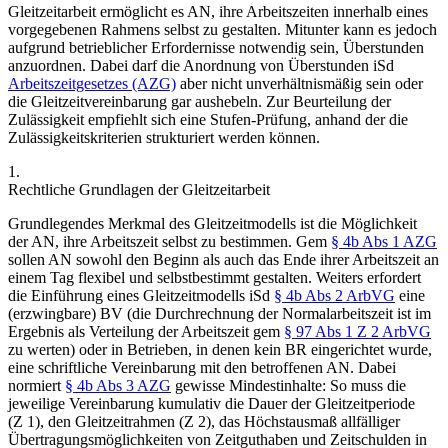
Gleitzeitarbeit ermöglicht es AN, ihre Arbeitszeiten innerhalb eines
vorgegebenen Rahmens selbst zu gestalten. Mitunter kann es jedoch
aufgrund betrieblicher Erfordernisse notwendig sein, Überstunden
anzuordnen. Dabei darf die Anordnung von Überstunden iSd
Arbeitszeitgesetzes (AZG)
aber nicht unverhältnismäßig sein oder
die Gleitzeitvereinbarung gar aushebeln. Zur Beurteilung der
Zulässigkeit empfiehlt sich eine Stufen-Prüfung, anhand der die
Zulässigkeitskriterien strukturiert werden können.
1.
Rechtliche Grundlagen der Gleitzeitarbeit
Grundlegendes Merkmal des Gleitzeitmodells ist die Möglichkeit
der AN, ihre Arbeitszeit selbst zu bestimmen. Gem
§ 4b Abs 1 AZG
sollen AN sowohl den
Beginn als auch
das
Ende
ihrer
Arbeitszeit
an
einem Tag
flexibel
und
selbstbestimmt gestalten
.
Weiters erfordert
die Einführung eines Gleitzeitmodells iSd
§ 4b Abs 2 ArbVG
eine
(erzwingbare)
BV
(die Durchrechnung der Normalarbeitszeit ist im
Ergebnis als Verteilung der Arbeitszeit gem
§ 97 Abs 1 Z 2 ArbVG
zu werten) oder in Betrieben, in denen kein BR eingerichtet wurde,
eine
schriftliche Vereinbarung
mit den betroffenen AN. Dabei
normiert
§ 4b Abs 3 AZG
gewisse Mindestinhalte: So muss die
jeweilige Vereinbarung kumulativ die Dauer der Gleitzeitperiode
(Z 1), den Gleitzeitrahmen (Z 2), das Höchstausmaß allfälliger
Übertragungsmöglichkeiten von Zeitguthaben und Zeitschulden in