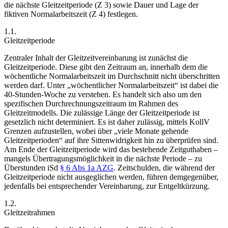
die nächste Gleitzeitperiode (Z 3) sowie Dauer und Lage der
fiktiven Normalarbeitszeit (Z 4) festlegen.
1.1.
Gleitzeitperiode
Zentraler Inhalt der Gleitzeitvereinbarung ist zunächst die
Gleitzeitperiode. Diese gibt den Zeitraum an, innerhalb dem die
wöchentliche Normalarbeitszeit im Durchschnitt nicht überschritten
werden darf. Unter „wöchentlicher Normalarbeitszeit“ ist dabei die
40-Stunden-Woche zu verstehen. Es handelt sich also um den
spezifischen Durchrechnungszeitraum im Rahmen des
Gleitzeitmodells. Die zulässige Länge der Gleitzeitperiode ist
gesetzlich nicht determiniert. Es ist daher zulässig, mittels KollV
Grenzen aufzustellen, wobei über „viele Monate gehende
Gleitzeitperioden“ auf ihre Sittenwidrigkeit hin zu überprüfen sind.
Am Ende der Gleitzeitperiode wird das bestehende Zeitguthaben –
mangels Übertragungsmöglichkeit in die nächste Periode – zu
Überstunden iSd
§ 6 Abs 1a AZG
. Zeitschulden, die während der
Gleitzeitperiode nicht ausgeglichen werden, führen demgegenüber,
jedenfalls bei entsprechender Vereinbarung, zur Entgeltkürzung.
1.2.
Gleitzeitrahmen