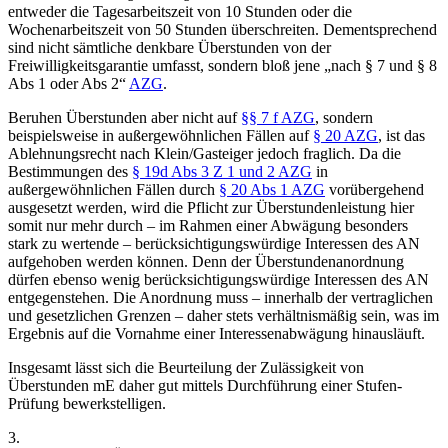
entweder die Tagesarbeitszeit von 10 Stunden oder die
Wochenarbeitszeit von 50 Stunden überschreiten.
Dementsprechend
sind nicht sämtliche denkbare Überstunden von der
Freiwilligkeitsgarantie umfasst, sondern bloß jene „nach § 7 und § 8
Abs 1 oder Abs 2“
AZG
.
Beruhen Überstunden aber nicht auf
§§ 7 f AZG
, sondern
beispielsweise in außergewöhnlichen Fällen auf
§ 20 AZG
, ist das
Ablehnungsrecht nach
Klein/Gasteiger
jedoch fraglich. Da die
Bestimmungen des
§ 19d Abs 3 Z 1 und 2 AZG
in
außergewöhnlichen Fällen
durch
§ 20 Abs 1 AZG
vorübergehend
ausgesetzt
werden, wird die Pflicht zur Überstundenleistung hier
somit nur mehr durch – im Rahmen einer Abwägung besonders
stark zu wertende – berücksichtigungswürdige Interessen des AN
aufgehoben werden können.
Denn der Überstundenanordnung
dürfen
ebenso wenig berücksichtigungswürdige Interessen
des AN
entgegenstehen.
Die Anordnung muss – innerhalb der vertraglichen
und gesetzlichen Grenzen – daher stets
verhältnismäßig
sein, was im
Ergebnis auf die Vornahme einer Interessenabwägung hinausläuft.
Insgesamt lässt sich die Beurteilung der Zulässigkeit von
Überstunden mE daher gut mittels Durchführung einer Stufen-
Prüfung bewerkstelligen.
3.