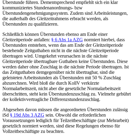
Überstunde führen. Dementsprechend empfiehlt sich ein klar
kommuniziertes Stundenanordnungs- bzw
Überstundengenehmigungssystem.
Zudem sind
Arbeitsleistungen,
die außerhalb des Gleitzeitrahmens
erbracht werden, als
Überstunden zu qualifizieren.
Schließlich können Überstunden ebenso am
Ende einer
Gleitzeitperiode
anfallen:
§ 6 Abs 1a AZG
normiert hierbei, dass
Überstunden entstehen, wenn das am Ende der Gleitzeitperiode
bestehende Zeitguthaben
nicht
in die nächste Gleitzeitperiode
übertragen
wird. Umgekehrt verursachen in die nächste
Gleitzeitperiode übertragbare Guthaben keine Überstunden. Diese
werden daher ohne Zuschlag in die nächste Periode übertragen. Ist
das Zeitguthaben demgegenüber nicht übertragbar, sind die
geleisteten Arbeitsstunden als Überstunden mit 50 % Zuschlag
abzurechnen. Wird bloß die durch KollV verkürzte
Normalarbeitszeit, nicht aber die gesetzliche Normalarbeitszeit
überschritten, steht kein Überstundenzuschlag zu. Vielmehr gebührt
der kollektivvertragliche Differenzstundenzuschlag.
Abgesehen davon müssen die angeordneten Überstunden
zulässig
iSd
§ 19d Abs 3 AZG
sein. Obwohl die erforderlichen
Voraussetzungen lediglich für Teilzeitbeschäftigte (zur Mehrarbeit)
gesetzlich normiert werden, sind diese Regelungen ebenso für
Vollzeitbeschäftigte zu beachten.