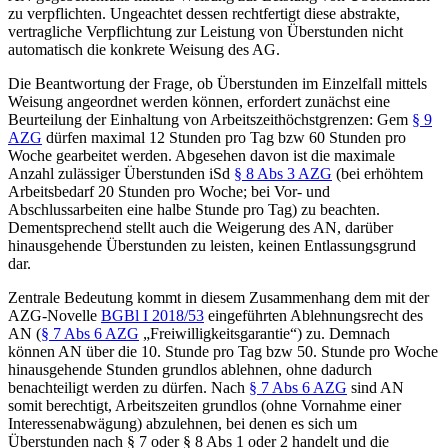
zu verpflichten. Ungeachtet dessen rechtfertigt diese abstrakte,
vertragliche Verpflichtung zur Leistung von Überstunden nicht
automatisch die konkrete Weisung des AG.
Die Beantwortung der Frage, ob Überstunden im Einzelfall mittels
Weisung angeordnet werden können, erfordert zunächst eine
Beurteilung der Einhaltung von Arbeitszeithöchstgrenzen
: Gem
§ 9
AZG
dürfen maximal 12 Stunden pro Tag bzw 60 Stunden pro
Woche gearbeitet werden. Abgesehen davon ist die
maximale
Anzahl zulässiger Überstunden
iSd
§ 8 Abs 3 AZG
(bei erhöhtem
Arbeitsbedarf 20 Stunden pro Woche; bei Vor- und
Abschlussarbeiten eine halbe Stunde pro Tag) zu beachten.
Dementsprechend stellt auch die Weigerung des AN, darüber
hinausgehende Überstunden zu leisten, keinen Entlassungsgrund
dar.
Zentrale Bedeutung kommt in diesem Zusammenhang dem mit der
AZG-Novelle
BGBl I 2018/53
eingeführten
Ablehnungsrecht
des
AN
(
§ 7 Abs 6 AZG
„Freiwilligkeitsgarantie“)
zu. Demnach
können AN über die 10. Stunde pro Tag bzw 50. Stunde pro Woche
hinausgehende Stunden
grundlos ablehnen
, ohne dadurch
benachteiligt werden zu dürfen.
Nach
§ 7 Abs 6 AZG
sind AN
somit berechtigt, Arbeitszeiten grundlos (ohne Vornahme einer
Interessenabwägung) abzulehnen, bei denen es sich um
Überstunden nach § 7 oder § 8 Abs 1 oder 2 handelt und die