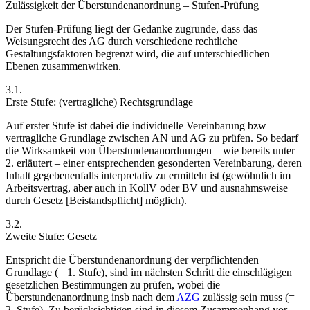
Zulässigkeit der Überstundenanordnung – Stufen-Prüfung
Der Stufen-Prüfung liegt der Gedanke zugrunde, dass das
Weisungsrecht des AG durch verschiedene rechtliche
Gestaltungsfaktoren begrenzt wird, die auf unterschiedlichen
Ebenen zusammenwirken.
3.1.
Erste Stufe: (vertragliche) Rechtsgrundlage
Auf
erster Stufe
ist dabei die
individuelle Vereinbarung bzw
vertragliche Grundlage
zwischen AN und AG zu prüfen. So bedarf
die Wirksamkeit von Überstundenanordnungen – wie bereits unter
2. erläutert – einer entsprechenden gesonderten Vereinbarung, deren
Inhalt gegebenenfalls interpretativ zu ermitteln ist (gewöhnlich im
Arbeitsvertrag, aber auch in KollV oder BV und ausnahmsweise
durch Gesetz [Beistandspflicht] möglich).
3.2.
Zweite Stufe: Gesetz
Entspricht die Überstundenanordnung der verpflichtenden
Grundlage (= 1. Stufe), sind im nächsten Schritt die einschlägigen
gesetzlichen Bestimmungen
zu prüfen, wobei die
Überstundenanordnung insb nach dem
AZG
zulässig sein muss (=
2. Stufe). Zu berücksichtigen sind in diesem Zusammenhang vor