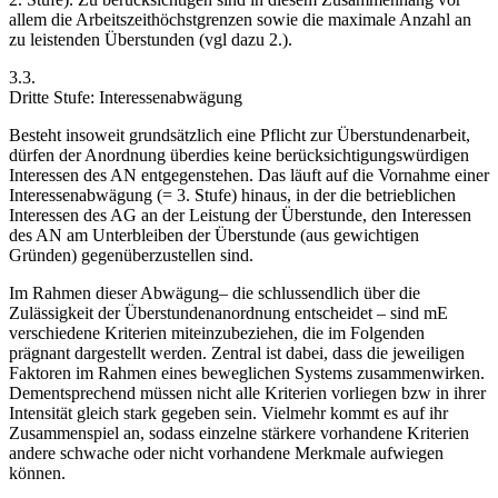
allem die Arbeitszeithöchstgrenzen sowie die maximale Anzahl an
zu leistenden Überstunden (vgl dazu 2.).
3.3.
Dritte Stufe: Interessenabwägung
Besteht insoweit grundsätzlich eine Pflicht zur Überstundenarbeit,
dürfen der Anordnung überdies
keine berücksichtigungswürdigen
Interessen des AN entgegenstehen
. Das läuft auf die Vornahme einer
Interessenabwägung
(= 3. Stufe) hinaus, in der die betrieblichen
Interessen des AG an der Leistung der Überstunde, den Interessen
des AN am Unterbleiben der Überstunde (aus gewichtigen
Gründen) gegenüberzustellen sind.
Im Rahmen dieser Abwägung– die schlussendlich über die
Zulässigkeit der Überstundenanordnung
entscheidet – sind mE
verschiedene Kriterien miteinzubeziehen, die im Folgenden
prägnant dargestellt werden. Zentral ist dabei, dass die jeweiligen
Faktoren im Rahmen eines beweglichen Systems
zusammenwirken.
Dementsprechend müssen nicht alle Kriterien vorliegen bzw in ihrer
Intensität gleich stark gegeben sein. Vielmehr kommt es auf ihr
Zusammenspiel an, sodass einzelne stärkere vorhandene Kriterien
andere schwache oder nicht vorhandene Merkmale aufwiegen
können.