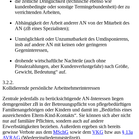
die zeitliche Dringlichkeit (technische ebenso wie
kundenbedingte oder sonstige Termingebundenheit) der zu
verrichtenden Arbeiten,
Abhängigkeit der Arbeit anderer AN von der Mitarbeit des
AN (zB eines Spezialisten);
Unmöglichkeit oder Unzumutbarkeit des Umdisponierens,
insb auf andere AN mit keinen oder geringeren
Gegeninteressen,
drohende wirtschaftliche Nachteile (auch ohne
Pönalezahlungen, aber Kundenverlustgefahr) nach Größe,
Gewicht, Bedeutung“ auf.
3.2.2.
Kollidierende persönliche Arbeitnehmerinteressen
Zentrale jedenfalls zu berücksichtigende AN-Interessen liegen
demgegenüber zB in der Betreuungspflicht von pflegebedürftigen
Familienangehörigen oder Kindern und damit im „Bedürfnis eines
ausreichenden Eltern-Kind-Kontakts“.
Sie können sich aber nicht
nur auf
familiäre Pflichten
, sondern auch auf andere
Erwerbstätigkeiten
beziehen.
Außerdem ergeben sich bereits
gewisse Verbote aus dem
MSchG
sowie dem
VKG
bzw aus
§ 13a
AVRAG
(Wiedereingliederungsteilzeit).