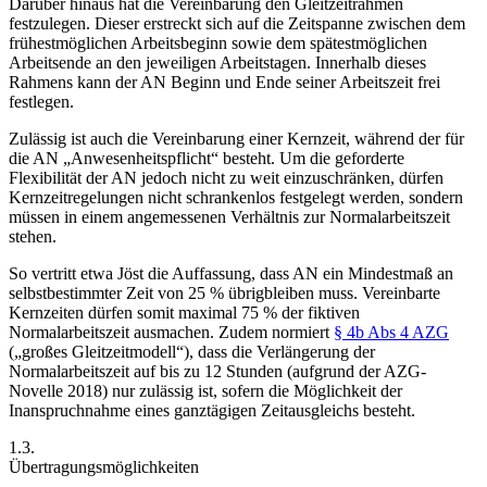
Darüber hinaus hat die Vereinbarung den Gleitzeitrahmen
festzulegen. Dieser erstreckt sich auf die Zeitspanne zwischen dem
frühestmöglichen Arbeitsbeginn sowie dem spätestmöglichen
Arbeitsende an den jeweiligen Arbeitstagen. Innerhalb dieses
Rahmens kann der AN Beginn und Ende seiner Arbeitszeit frei
festlegen.
Zulässig ist auch die Vereinbarung einer
Kernzeit
, während der für
die AN „Anwesenheitspflicht“ besteht. Um die geforderte
Flexibilität der AN jedoch nicht zu weit einzuschränken, dürfen
Kernzeitregelungen nicht schrankenlos festgelegt werden, sondern
müssen in einem angemessenen Verhältnis zur Normalarbeitszeit
stehen.
So vertritt etwa
Jöst
die Auffassung, dass AN ein
Mindestmaß
an
selbstbestimmter Zeit von
25 %
übrigbleiben muss. Vereinbarte
Kernzeiten dürfen somit maximal 75 % der fiktiven
Normalarbeitszeit ausmachen. Zudem normiert
§ 4b Abs 4 AZG
(„großes Gleitzeitmodell“), dass die
Verlängerung der
Normalarbeitszeit
auf bis zu 12 Stunden (aufgrund der AZG-
Novelle 2018) nur zulässig ist, sofern die Möglichkeit der
Inanspruchnahme eines ganztägigen Zeitausgleichs besteht.
1.3.
Übertragungsmöglichkeiten