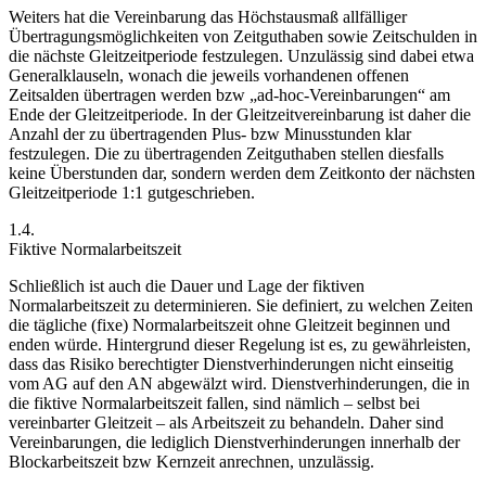
Weiters hat die Vereinbarung das Höchstausmaß allfälliger
Übertragungsmöglichkeiten von Zeitguthaben sowie Zeitschulden in
die nächste Gleitzeitperiode festzulegen. Unzulässig sind dabei etwa
Generalklauseln, wonach die jeweils vorhandenen offenen
Zeitsalden übertragen werden bzw „ad-hoc-Vereinbarungen“ am
Ende der Gleitzeitperiode. In der Gleitzeitvereinbarung ist daher die
Anzahl der zu übertragenden
Plus- bzw Minusstunden klar
festzulegen. Die zu übertragenden Zeitguthaben stellen diesfalls
keine Überstunden dar, sondern werden dem Zeitkonto der nächsten
Gleitzeitperiode 1:1 gutgeschrieben.
1.4.
Fiktive Normalarbeitszeit
Schließlich ist auch die Dauer und Lage der fiktiven
Normalarbeitszeit zu determinieren. Sie definiert, zu welchen Zeiten
die tägliche (fixe) Normalarbeitszeit ohne Gleitzeit beginnen und
enden würde. Hintergrund dieser Regelung ist es, zu gewährleisten,
dass das Risiko berechtigter Dienstverhinderungen nicht einseitig
vom AG auf den AN abgewälzt wird. Dienstverhinderungen, die in
die fiktive Normalarbeitszeit fallen, sind nämlich – selbst bei
vereinbarter Gleitzeit – als Arbeitszeit zu behandeln. Daher sind
Vereinbarungen, die lediglich Dienstverhinderungen innerhalb der
Blockarbeitszeit bzw Kernzeit anrechnen, unzulässig.