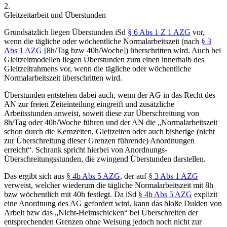
2.
Gleitzeitarbeit und Überstunden
Grundsätzlich liegen
Überstunden
iSd
§ 6 Abs 1 Z 1 AZG
vor,
wenn die tägliche oder wöchentliche Normalarbeitszeit (nach
§ 3
Abs 1 AZG
[8h/Tag bzw 40h/Woche]) überschritten wird. Auch bei
Gleitzeitmodellen liegen Überstunden zum einen
innerhalb des
Gleitzeitrahmens
vor, wenn die
tägliche oder wöchentliche
Normalarbeitszeit überschritten
wird.
Überstunden entstehen dabei auch, wenn der
AG
in das Recht des
AN zur freien Zeiteinteilung eingreift und
zusätzliche
Arbeitsstunden anweist
, soweit diese zur
Überschreitung
von
8h/Tag oder 40h/Woche
führen und der AN die „
Normalarbeitszeit
schon durch die Kernzeiten, Gleitzeiten oder auch bisherige (nicht
zur Überschreitung dieser Grenzen führende) Anordnungen
erreicht
“.
Schrank
spricht hierbei von Anordnungs-
Überschreitungsstunden, die zwingend Überstunden darstellen.
Das ergibt sich aus
§ 4b Abs 5 AZG
, der auf
§ 3 Abs 1 AZG
verweist, welcher wiederum die tägliche Normalarbeitszeit mit 8h
bzw wöchentlich mit 40h festlegt. Da iSd
§ 4b Abs 5 AZG
explizit
eine Anordnung des AG gefordert wird, kann das bloße Dulden von
Arbeit bzw das „Nicht-Heimschicken“ bei Überschreiten der
entsprechenden Grenzen ohne Weisung jedoch noch nicht zur