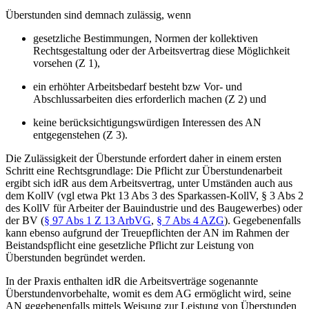
Überstunden sind demnach zulässig, wenn
gesetzliche Bestimmungen, Normen der kollektiven
Rechtsgestaltung oder der Arbeitsvertrag diese
Möglichkeit
vorsehen
(Z 1),
ein
erhöhter Arbeitsbedarf
besteht bzw Vor- und
Abschlussarbeiten dies erforderlich machen (Z 2) und
keine berücksichtigungswürdigen Interessen
des AN
entgegenstehen (Z 3).
Die Zulässigkeit der Überstunde erfordert daher in einem ersten
Schritt eine
Rechtsgrundlage
: Die Pflicht zur Überstundenarbeit
ergibt sich idR aus dem Arbeitsvertrag, unter Umständen auch aus
dem KollV (vgl etwa Pkt 13 Abs 3 des Sparkassen-KollV, § 3 Abs 2
des KollV für Arbeiter der Bauindustrie und des Baugewerbes) oder
der BV (
§ 97 Abs 1 Z 13 ArbVG
,
§ 7 Abs 4 AZG
).
Gegebenenfalls
kann ebenso aufgrund der Treuepflichten der AN im Rahmen der
Beistandspflicht eine gesetzliche Pflicht zur Leistung von
Überstunden begründet werden.
In der Praxis enthalten idR die
Arbeitsverträge sogenannte
Überstundenvorbehalte
, womit es dem
AG ermöglicht wird, seine
AN gegebenenfalls mittels Weisung zur Leistung von Überstunden